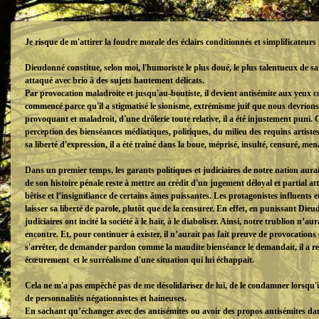
Je risque de m'attirer la foudre morale des éclairs conditionnés et simplificateurs 
Dieudonné constitue, selon moi, l'humoriste le plus doué, le plus talentueux de sa
attaqué avec brio à des sujets hautement délicats.
Par provocation maladroite et jusqu'au-boutiste, il devient antisémite aux yeux co
commencé parce qu'il a stigmatisé le sionisme, extrémisme juif que nous devrions
provoquant et maladroit, d'une drôlerie toute relative, il a été injustement puni. C
perception des bienséances médiatiques, politiques, du milieu des requins artistes
sa liberté d'expression, il a été traîné dans la boue, méprisé, insulté, censuré, me
Dans un premier temps, les garants politiques et judiciaires de notre nation aura
de son histoire pénale reste à mettre au crédit d'un jugement déloyal et partial 
bêtise et l’insignifiance de certains âmes puissantes. Les protagonistes influents 
laisser sa liberté de parole, plutôt que de la censurer. En effet, en punissant Dieud
judiciaires ont incité la société à le haïr, à le diaboliser. Ainsi, notre trublion n
encontre. Et, pour continuer à exister, il n’aurait pas fait preuve de provocations 
s'arrêter, de demander pardon comme la maudite bienséance le demandait, il a ren
écœurement et le surréalisme d'une situation qui lui échappait.
Cela ne m'a pas empêché pas de me désolidariser de lui, de le condamner lorsqu'il
de personnalités négationnistes et haineuses.
En sachant qu’échanger avec des antisémites ou avoir des propos antisémites dan