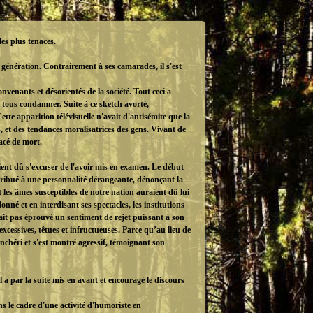
les plus tenaces.
 génération. Contrairement à ses camarades, il s'est
nvenants et désorientés de la société. Tout ceci a
 tous condamner. Suite à ce sketch avorté,
ette apparition télévisuelle n'avait d'antisémite que la
, et des tendances moralisatrices des gens. Vivant de
nacé de mort.
ient dû s'excuser de l'avoir mis en examen. Le début
attribué à une personnalité dérangeante, dénonçant la
et les âmes susceptibles de notre nation auraient dû lui
onné et en interdisant ses spectacles, les institutions
’aurait pas éprouvé un sentiment de rejet puissant à son
excessives, têtues et infructueuses. Parce qu’au lieu de
chéri et s'est montré agressif, témoignant son
 a par la suite mis en avant et encouragé le discours
s le cadre d'une activité d'humoriste en