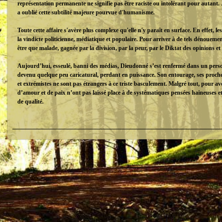
représentation permanente ne signifie pas être raciste ou intolérant pour autant. 
a oublié cette subtilité majeure pourvue d'humanisme.
Toute cette affaire s'avère plus complexe qu'elle n'y paraît en surface. En effet, l
la vindicte politicienne, médiatique et populaire. Pour arriver à de tels dénoueme
être que malade, gagnée par la division, par la peur, par le Diktat des opinions e
Aujourd’hui, esseulé, banni des médias, Dieudonné s’est renfermé dans un perso
devenu quelque peu caricatural, perdant en puissance. Son entourage, ses proches
et extrémistes ne sont pas étrangers à ce triste basculement. Malgré tout, pour av
d’amour et de paix n’ont pas laissé place à de systématiques pensées haineuses et
de qualité.