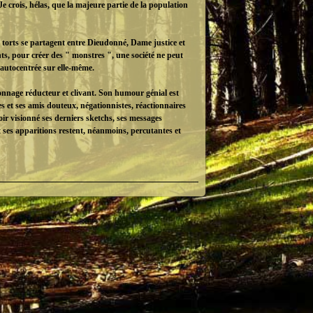
Je crois, hélas, que la majeure partie de la population
es torts se partagent entre Dieudonné, Dame justice et
nts, pour créer des " monstres ", une société ne peut
t autocentrée sur elle-même.
nnage réducteur et clivant. Son humour génial est
 et ses amis douteux, négationnistes, réactionnaires
oir visionné ses derniers sketchs, ses messages
 ses apparitions restent, néanmoins, percutantes et