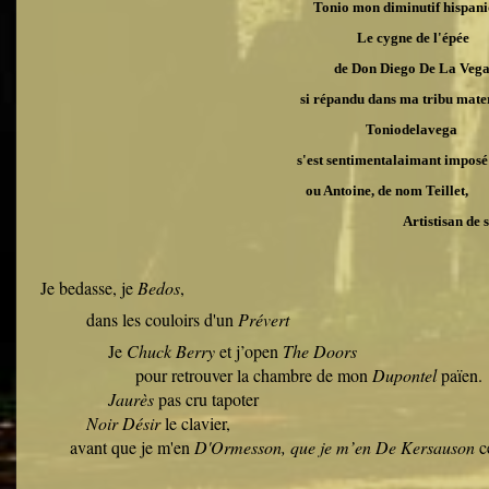
Tonio mon diminutif hispani
Le cygne de l'épée
de Don Diego De La Veg
si répandu dans ma tribu mater
Toniodelavega
s'est sentimentalaimant imposé
ou Antoine, de nom Teil
Artistisan de surc
Je bedasse, je
Bedos
,
dans les couloirs d'un
Prévert
Je
Chuck Berry
et j’open
The Doors
pour retrouver la chambre de mon
Dupontel
païen.
Jaurès
pas cru tapoter
Noir Désir
le clavier,
avant que je m'en
D'Ormesson, que je m’en De Kersauson
ce