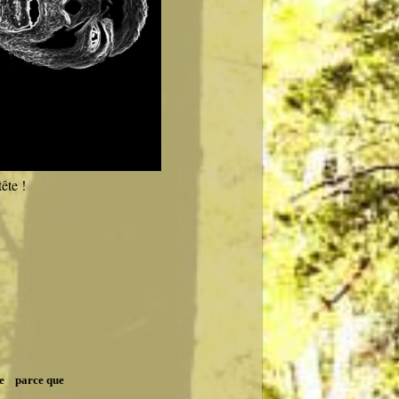
tête !
ue parce que