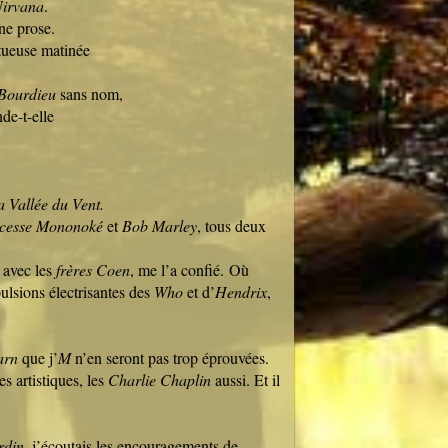
irvana
.
ne prose.
tueuse matinée
Bourdieu
sans nom,
de-t-elle
ournaise ?
a Vallée du Vent.
ncesse Mononoké
et
Bob Marley
, tous deux
avec les
frères Coen
, me l’a confié. Où
pulsions électrisantes des
Who
et d’
Hendrix
,
?
arn
que j’
M
n’en seront pas trop éprouvées.
s artistiques, les
Charlie Chaplin
aussi. Et il
c.
rdin
, j’écoutais les encouragements de