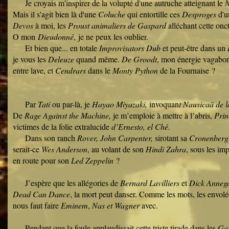
Je croyais m'inspirer de la volupté d'une autruche atteignant le
N
Mais il s'agit bien là d'une
Coluche
qui entortille ces
Desproges
d'u
Devos
à moi, les
Proust animaliers de Gaspard
alléchant cette onc
O mon
Dieudonné
, je ne peux les oublier.
Et bien que... en totale
Improvisators Dub
et peut-être dans un
je vous les
Deleuze
quand même.
De Groodt
, mon énergie vagabon
entre lave, et
Cendrars
dans le
Monty Python
de la F
Par
Tati
ou par-là, je
Hayao Miyazaki,
invoquan
t Nausicaä de l
De
Rage Against the Machine,
je m’emploie à mettre à l’abris,
Pri
victimes de la folie extralucide
d’Ernesto, el Ché.
Dans son ranch
Rover, John Carpenter,
sirotant sa
Cronenberg
serait-ce
Wes Anderson
, au volant de son
Hindi Zahra
, sous les im
en route pour son
Led Zeppelin
J’espère que les allégories de
Bernard Lavilliers
et
Dick Anneg
Dead Can Dance
, la mort peut danser. Comme les mots, les envolée
nous faut faire
Eminem
,
Nas et Wagner
ave
Pendant que la foule applaudissait cette triste tirade dans les
Ga