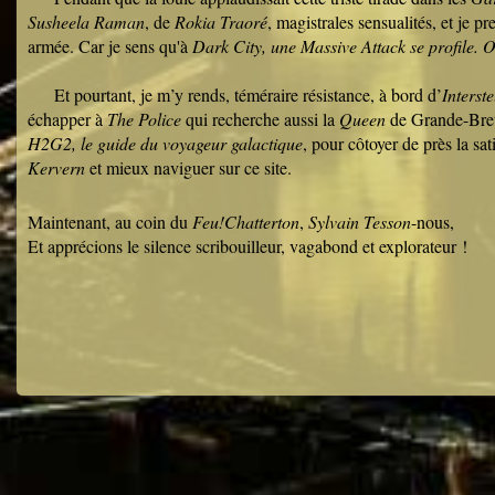
Susheela Raman
, de
Rokia Traoré
, magistrales sensualités, et je p
armée. Car je sens qu'à
Dark City, une Massive Attack se profile. 
Et pourtant, je m’y rends, téméraire résistance, à bord d’
Interste
échapper à
The Police
qui recherche aussi la
Queen
de Grande-Bre
H2G2, le guide du voyageur galactique
, pour côtoyer de près la sa
Kervern
et mieux naviguer sur ce site.
Maintenant, au coin du
Feu!Chatterton
,
Sylvain Tesson
-n
Et apprécions le silence scribouilleur, vagabond et explorateur !