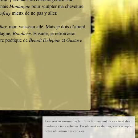
renais
Montaigne
pour sculpter ma chevelure
Onfray
mieux de ne pas y aller.
llar
, mon vaisseau ailé. Mais je dois d’abord
tagne,
Boadicée
. Ensuite, je retrouverai
tire poétique de
Benoît Delépine
et
Gustave
ous,
Les cookies assurent le bon fonctionnement de ce site et des
médias sociaux affichés. En utilisant ce dernier, vous acceptez
notre utilisation des cookies.