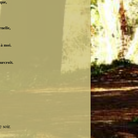
que,
a
nelle,
 à moi.
let,
roît.
 soir.